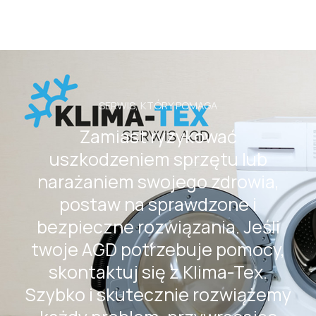
SERWIS, KTÓRY POMAGA
Zamiast ryzykować
uszkodzeniem sprzętu lub
narażaniem swojego zdrowia,
postaw na sprawdzone i
bezpieczne rozwiązania. Jeśli
twoje AGD potrzebuje pomocy,
skontaktuj się z Klima-Tex.
Szybko i skutecznie rozwiążemy