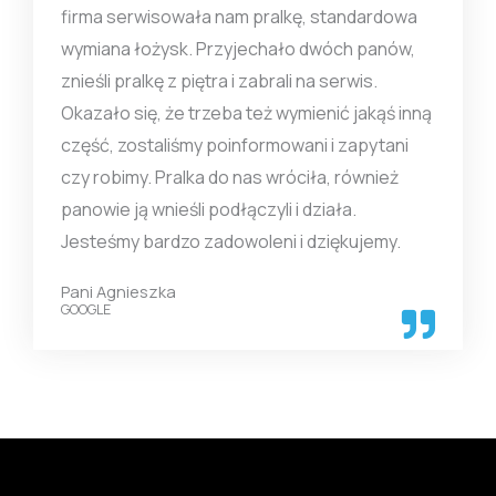
firma serwisowała nam pralkę, standardowa
wymiana łożysk. Przyjechało dwóch panów,
znieśli pralkę z piętra i zabrali na serwis.
Okazało się, że trzeba też wymienić jakąś inną
część, zostaliśmy poinformowani i zapytani
czy robimy. Pralka do nas wróciła, również
panowie ją wnieśli podłączyli i działa.
Jesteśmy bardzo zadowoleni i dziękujemy.
Pani Agnieszka
GOOGLE