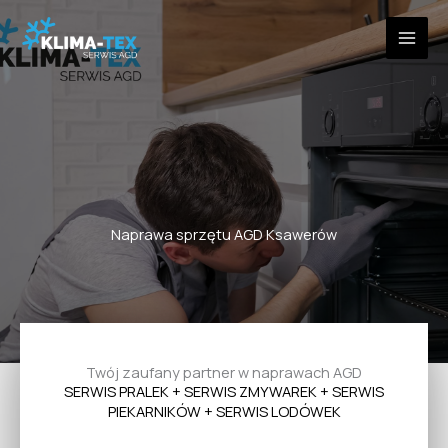
Przejdź
do
treści
Naprawa sprzętu AGD Ksawerów
Twój zaufany partner w naprawach AGD
SERWIS PRALEK + SERWIS ZMYWAREK + SERWIS
PIEKARNIKÓW + SERWIS LODÓWEK