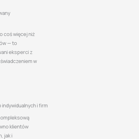
wany
o coś więcej niż
ków — to
ani eksperci z
doświadczeniem w
indywidualnych i firm
kompleksową
wno klientów
 jak i