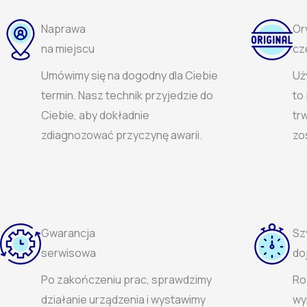
Naprawa
Or
na miejscu
cz
Umówimy się na dogodny dla Ciebie
Uż
termin. Nasz technik przyjedzie do
to
Ciebie, aby dokładnie
trw
zdiagnozować przyczynę awarii.
zo
Gwarancja
Sz
serwisowa
do
Po zakończeniu prac, sprawdzimy
Ro
działanie urządzenia i wystawimy
wy