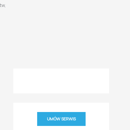
tw,
UMÓW SERWIS