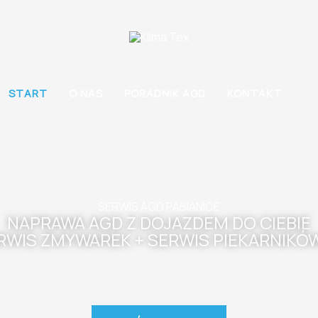
S
START
O NAS
PORADNIK AGD
KONTAKT
SERWIS AGD PABIANICE
NAPRAWA AGD Z DOJAZDEM DO CIEBIE
ERWIS ZMYWAREK + SERWIS PIEKARNIKÓ