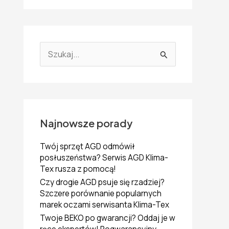
S
z
u
k
a
j
d
Najnowsze porady
l
a
Twój sprzęt AGD odmówił
:
posłuszeństwa? Serwis AGD Klima-
Tex rusza z pomocą!
Czy drogie AGD psuje się rzadziej?
Szczere porównanie popularnych
marek oczami serwisanta Klima-Tex
Twoje BEKO po gwarancji? Oddaj je w