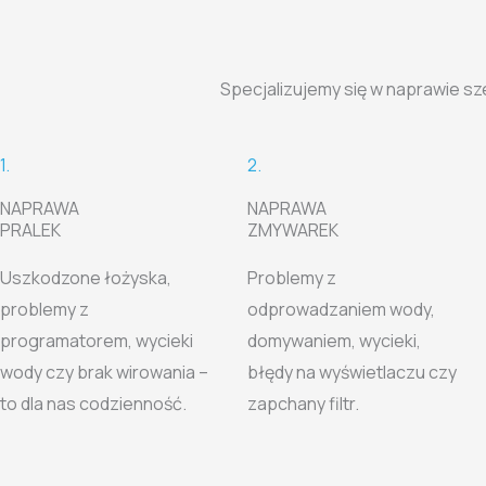
Specjalizujemy się w naprawie sz
1.
2.
NAPRAWA
NAPRAWA
PRALEK
ZMYWAREK
Uszkodzone łożyska,
Problemy z
problemy z
odprowadzaniem wody,
programatorem, wycieki
domywaniem, wycieki,
wody czy brak wirowania –
błędy na wyświetlaczu czy
to dla nas codzienność.
zapchany filtr.