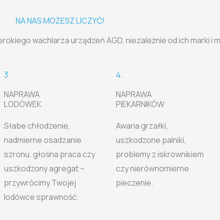
NA NAS MOŻESZ LICZYĆ!
erokiego wachlarza urządzeń AGD, niezależnie od ich marki i 
3.
4.
NAPRAWA
NAPRAWA
LODÓWEK
PIEKARNIKÓW
Słabe chłodzenie,
Awaria grzałki,
nadmierne osadzanie
uszkodzone palniki,
szronu, głośna praca czy
problemy z iskrownikiem
uszkodzony agregat –
czy nierównomierne
przywrócimy Twojej
pieczenie.
lodówce sprawność.