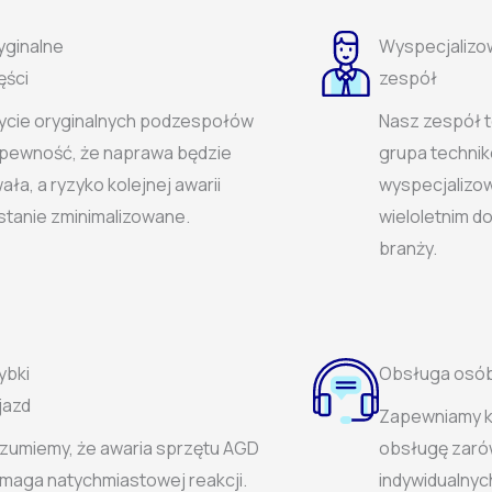
yginalne
Wyspecjalizo
ęści
zespół
ycie oryginalnych podzespołów
Nasz zespół t
 pewność, że naprawa będzie
grupa techni
ała, a ryzyko kolejnej awarii
wyspecjalizow
stanie zminimalizowane.
wieloletnim 
branży.
ybki
Obsługa osób 
jazd
Zapewniamy 
zumiemy, że awaria sprzętu AGD
obsługę zaró
maga natychmiastowej reakcji.
indywidualnych,