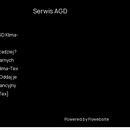
Serwis AGD
D Klima-
zadziej?
arnych
lima-Tex
Oddaj je
ancyjny
Tex]
Powered by
Flywebsite