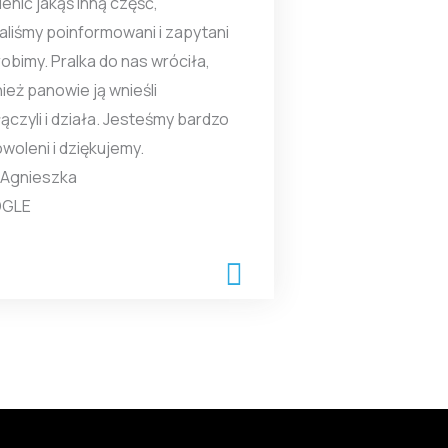
enić jakąś inną część,
aliśmy poinformowani i zapytani
robimy. Pralka do nas wróciła,
ież panowie ją wnieśli
ączyli i działa. Jesteśmy bardzo
woleni i dziękujemy.
 Agnieszka
GLE