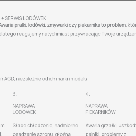
W + SERWIS LODÓWEK
Awaria pralki, lodówki, zmywarki czy piekarnika to problem,
któ
dlatego reagujemy natychmiast przywracając Twoje urządzen
 AGD, niezależnie od ich marki i modelu
3.
4.
NAPRAWA
NAPRAWA
LODÓWEK
PIEKARNIKÓW
em
Słabe chłodzenie, nadmierne
Awaria grzałki, uszko
,
osadzanie szronu, głośna
palniki, problemy z