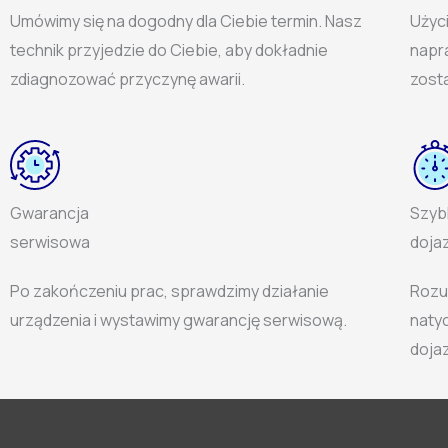
Umówimy się na dogodny dla Ciebie termin. Nasz
Użyc
technik przyjedzie do Ciebie, aby dokładnie
napra
zdiagnozować przyczynę awarii.
zost
Gwarancja
Szyb
serwisowa
doja
Po zakończeniu prac, sprawdzimy działanie
Rozu
urządzenia i wystawimy gwarancję serwisową.
naty
dojaz