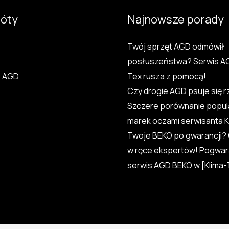
róty
Najnowsze porady
Twój sprzęt AGD odmówił
posłuszeństwa? Serwis AG
k AGD
Tex rusza z pomocą!
Czy drogie AGD psuje się r
Szczere porównanie popul
marek oczami serwisanta K
Twoje BEKO po gwarancji? 
w ręce ekspertów! Pogwar
serwis AGD BEKO w [Klima-