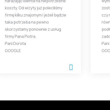
narażając klienta na niepotrzebne
wymi
koszty. Od wizyty już poleciliśmy
zost
firmę kilku znajomym i jeżeli będzie
czy 
taka potrzeba na pewno
równ
skorzystamy ponownie z usług
podł
firmy Pana Piotra.
zado
Pani Dorota
Pani
GOOGLE
GOO