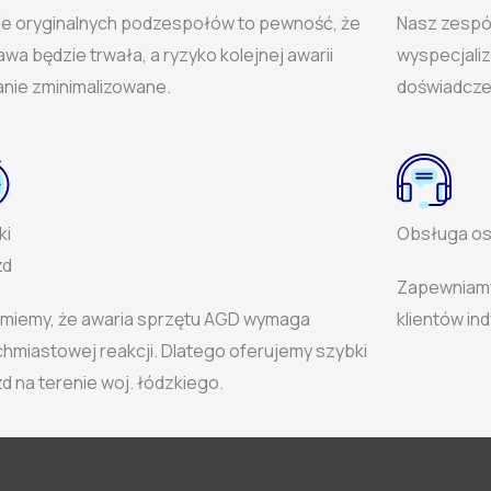
ie oryginalnych podzespołów to pewność, że
Nasz zespół
wa będzie trwała, a ryzyko kolejnej awarii
wyspecjaliz
anie zminimalizowane.
doświadcze
ki
Obsługa osó
zd
Zapewniam
miemy, że awaria sprzętu AGD wymaga
klientów ind
chmiastowej reakcji. Dlatego oferujemy szybki
d na terenie woj. łódzkiego.