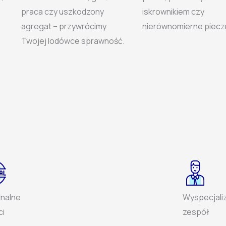
praca czy uszkodzony
iskrownikiem czy
agregat – przywrócimy
nierównomierne piecz
Twojej lodówce sprawność.
inalne
Wyspecjali
ci
zespół