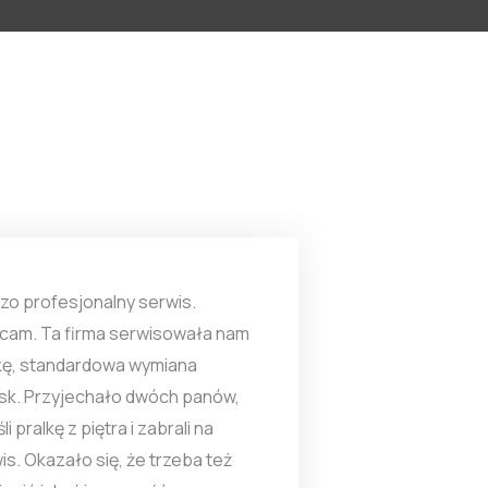
zo profesjonalny serwis.
cam. Ta firma serwisowała nam
kę, standardowa wymiana
sk. Przyjechało dwóch panów,
li pralkę z piętra i zabrali na
is. Okazało się, że trzeba też