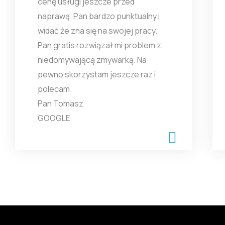
cenę usługi jeszcze przed
naprawą. Pan bardzo punktualny i
widać że zna się na swojej pracy.
Pan gratis rozwiązał mi problem z
niedomywającą zmywarką. Na
pewno skorzystam jeszcze raz i
polecam.
Pan Tomasz
GOOGLE