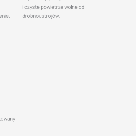
i czyste powietrze wolne od
enie.
drobnoustrojów.
zowany