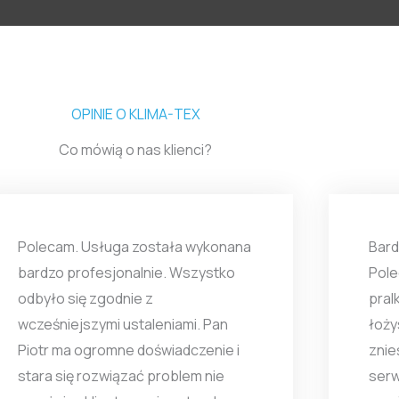
OPINIE O KLIMA-TEX
Co mówią o nas klienci?
Polecam. Usługa została wykonana
Bard
bardzo profesjonalnie. Wszystko
Pole
odbyło się zgodnie z
pral
wcześniejszymi ustaleniami. Pan
łoży
Piotr ma ogromne doświadczenie i
znieś
stara się rozwiązać problem nie
serw