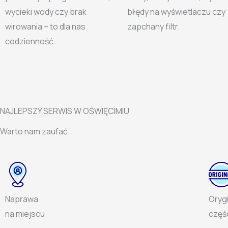
wycieki wody czy brak
błędy na wyświetlaczu czy
wirowania – to dla nas
zapchany filtr.
codzienność.
NAJLEPSZY SERWIS W OŚWIĘCIMIU
Warto nam zaufać
Naprawa
Oryg
na miejscu
częś