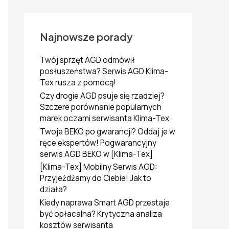
k
a
j
d
Najnowsze porady
l
a
Twój sprzęt AGD odmówił
:
posłuszeństwa? Serwis AGD Klima-
Tex rusza z pomocą!
Czy drogie AGD psuje się rzadziej?
Szczere porównanie popularnych
marek oczami serwisanta Klima-Tex
Twoje BEKO po gwarancji? Oddaj je w
ręce ekspertów! Pogwarancyjny
serwis AGD BEKO w [Klima-Tex]
[Klima-Tex] Mobilny Serwis AGD:
Przyjeżdżamy do Ciebie! Jak to
działa?
Kiedy naprawa Smart AGD przestaje
być opłacalna? Krytyczna analiza
kosztów serwisanta