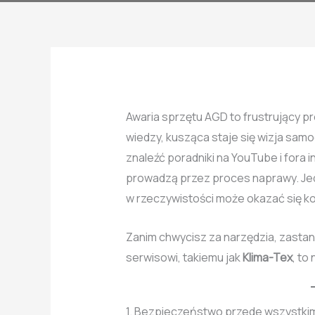
Awaria sprzętu AGD to frustrujący 
wiedzy, kusząca staje się wizja samod
znaleźć poradniki na YouTube i fora i
prowadzą przez proces naprawy. Jedn
w rzeczywistości może okazać się k
Zanim chwycisz za narzędzia, zasta
serwisowi, takiemu jak
Klima-Tex
, to
1. Bezpieczeństwo przede wszystki