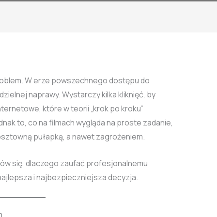
problem. W erze powszechnego dostępu do
zielnej naprawy. Wystarczy kilka kliknięć, by
nternetowe, które w teorii „krok po kroku”
ak to, co na filmach wygląda na proste zadanie,
osztowną pułapką, a nawet zagrożeniem.
nów się, dlaczego zaufać profesjonalnemu
 najlepsza i najbezpieczniejsza decyzja.
m