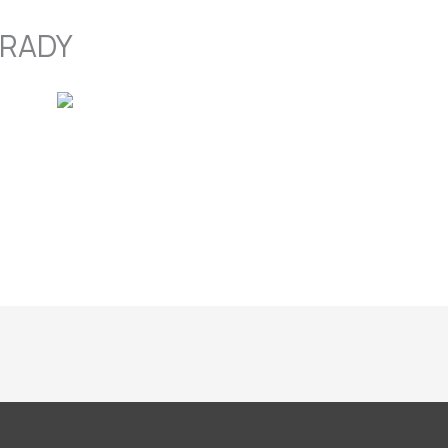
RADY
Zepsuta pralka, cieknąca
zmywarka?