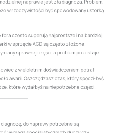
odzielnej naprawie jest zła diagnoza. Problem,
 może w rzeczywistości być spowodowany usterką
fora często sugerują najprostsze i najbardziej
terki w sprzęcie AGD są często złożone.
ymiany sprawnej części, a problem pozostaje
owiec z wieloletnim doświadczeniem potrafi
ódło awarii. Oszczędzasz czas, który spędziłbyś
ądze, które wydałbyś na niepotrzebne części.
ną diagnozę, do naprawy potrzebne są
zeń wymaga specjalistycznych kluczy czy