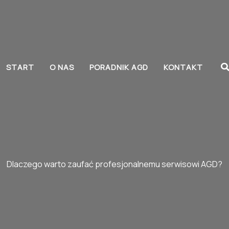
S
START
O NAS
PORADNIK AGD
KONTAKT
Dlaczego warto zaufać profesjonalnemu serwisowi AGD?