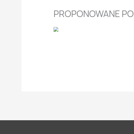
PROPONOWANE PO
Jak wybrać rzetelnego
serwisanta AGD?