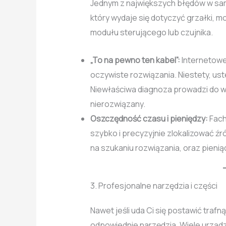
Jednym z największych błędów w sam
który wydaje się dotyczyć grzałki,
modułu sterującego lub czujnika.
„To na pewno ten kabel”:
Internetowe 
oczywiste rozwiązania. Niestety, us
Niewłaściwa diagnoza prowadzi do w
nierozwiązany.
Oszczędność czasu i pieniędzy:
Fach
szybko i precyzyjnie zlokalizować źr
na szukaniu rozwiązania, oraz pieni
3. Profesjonalne narzędzia i części
Nawet jeśli uda Ci się postawić traf
odpowiednie narzędzia. Wiele urząd