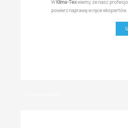
W
Klima-Tex
wiemy, że nasz profesjon
powierz naprawę w ręce ekspertów.
←
Poprzedni Wpis