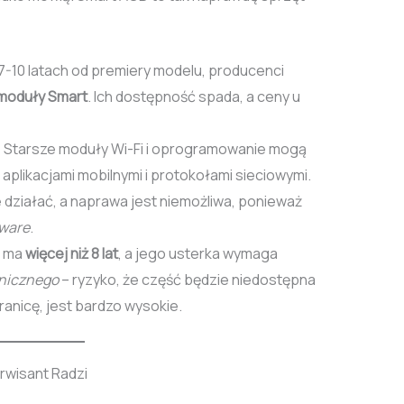
7-10 latach od premiery modelu, producenci
 moduły Smart
. Ich dostępność spada, a ceny u
:
Starsze moduły Wi-Fi i oprogramowanie mogą
aplikacjami mobilnymi i protokołami sieciowymi.
 działać, a naprawa jest niemożliwa, ponieważ
ware
.
D ma
więcej niż 8 lat
, a jego usterka wymaga
nicznego
– ryzyko, że część będzie niedostępna
anicę, jest bardzo wysokie.
rwisant Radzi