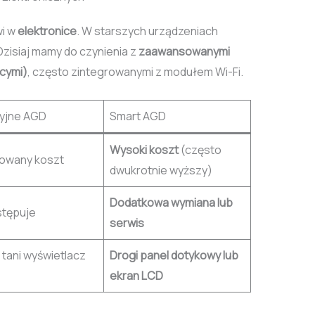
wi w
elektronice
. W starszych urządzeniach
Dzisiaj mamy do czynienia z
zaawansowanymi
cymi)
, często zintegrowanymi z modułem Wi-Fi.
yjne AGD
Smart AGD
Wysoki koszt
(często
owany koszt
dwukrotnie wyższy)
Dodatkowa wymiana lub
stępuje
serwis
 tani wyświetlacz
Drogi panel dotykowy lub
ekran LCD