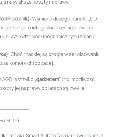
ją największe koszty naprawy.
a/Piekarnik):
Wymiana dużego panelu LCD
ran jest często integralną częścią drzwi lub
u lub uszkodzeniom mechanicznym (zalanie,
ka):
Choć rzadkie, są drogie w serwisowaniu,
rza komory chłodzącej.
m AGD jest tylko
„gadżetem”
(np. możliwość
oszty jej naprawy po latach są zwykle
-of-Life)
adko mówią. Smart AGD to tak naprawdę sprzęt