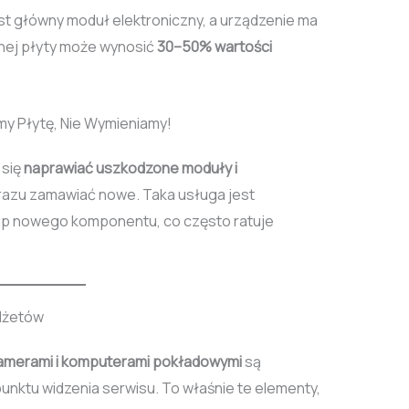
st główny moduł elektroniczny, a urządzenie ma
lnej płyty może wynosić
30–50% wartości
y Płytę, Nie Wymieniamy!
 się
naprawiać uszkodzone moduły i
 razu zamawiać nowe. Taka usługa jest
up nowego komponentu, co często ratuje
dżetów
amerami i komputerami pokładowymi
są
unktu widzenia serwisu. To właśnie te elementy,