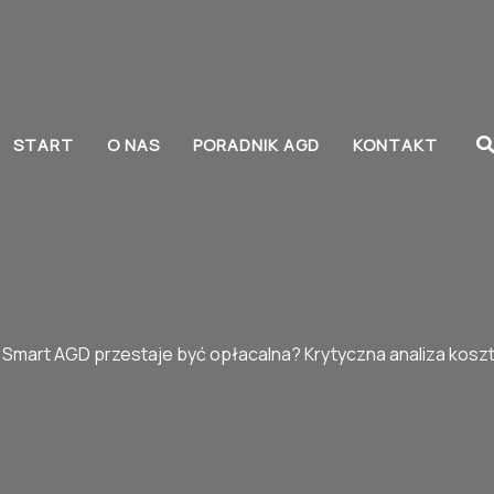
S
START
O NAS
PORADNIK AGD
KONTAKT
 Smart AGD przestaje być opłacalna? Krytyczna analiza kosz