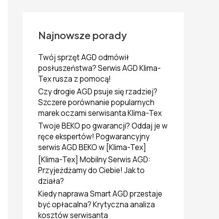
k
a
j
d
Najnowsze porady
l
a
Twój sprzęt AGD odmówił
:
posłuszeństwa? Serwis AGD Klima-
Tex rusza z pomocą!
Czy drogie AGD psuje się rzadziej?
Szczere porównanie popularnych
marek oczami serwisanta Klima-Tex
Twoje BEKO po gwarancji? Oddaj je w
ręce ekspertów! Pogwarancyjny
serwis AGD BEKO w [Klima-Tex]
[Klima-Tex] Mobilny Serwis AGD:
Przyjeżdżamy do Ciebie! Jak to
działa?
Kiedy naprawa Smart AGD przestaje
być opłacalna? Krytyczna analiza
kosztów serwisanta