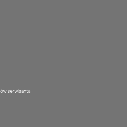
zukaj
tów serwisanta