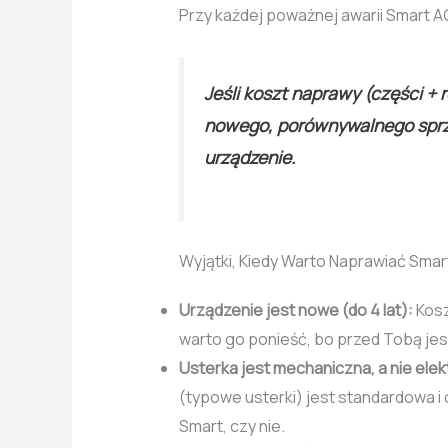
Przy każdej poważnej awarii Smart AG
Jeśli koszt naprawy (części +
nowego, porównywalnego sprz
urządzenie.
Wyjątki, Kiedy Warto Naprawiać Smar
Urządzenie jest nowe (do 4 lat):
Kosz
warto go ponieść, bo przed Tobą je
Usterka jest mechaniczna, a nie elek
(typowe usterki) jest standardowa i o
Smart, czy nie.