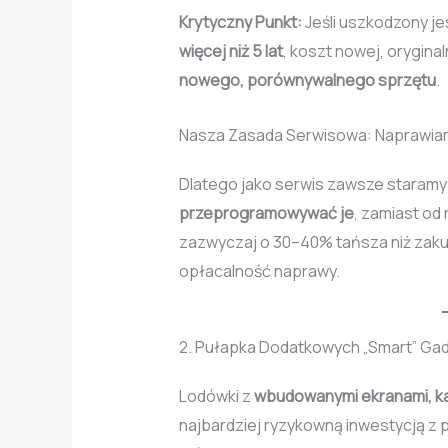
Krytyczny Punkt:
Jeśli uszkodzony je
więcej niż 5 lat
, koszt nowej, orygina
nowego, porównywalnego sprzętu
.
Nasza Zasada Serwisowa: Naprawiam
Dlatego jako serwis zawsze staramy
przeprogramowywać je
, zamiast od
zazwyczaj o 30–40% tańsza niż zak
opłacalność naprawy.
2. Pułapka Dodatkowych „Smart” Ga
Lodówki z
wbudowanymi ekranami, k
najbardziej ryzykowną inwestycją z p