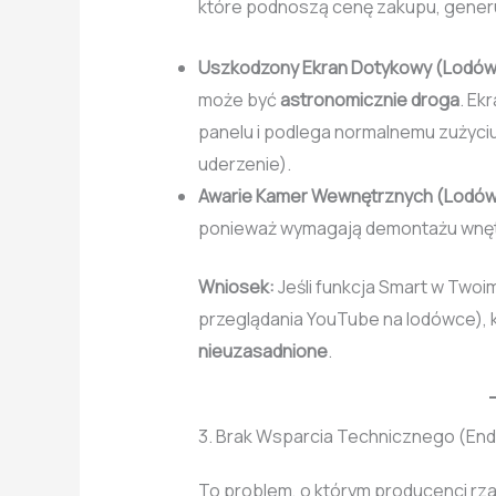
które podnoszą cenę zakupu, generu
Uszkodzony Ekran Dotykowy (Lodówk
może być
astronomicznie droga
. Ek
panelu i podlega normalnemu zużyci
uderzenie).
Awarie Kamer Wewnętrznych (Lodów
ponieważ wymagają demontażu wnęt
Wniosek:
Jeśli funkcja Smart w Twoi
przeglądania YouTube na lodówce), k
nieuzasadnione
.
3. Brak Wsparcia Technicznego (End
To problem, o którym producenci rz