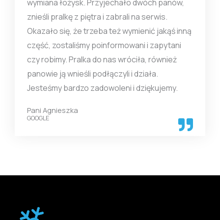
wymiana łożysk. Przyjechało dwóch panów,
znieśli pralkę z piętra i zabrali na serwis.
Okazało się, że trzeba też wymienić jakąś inną
część, zostaliśmy poinformowani i zapytani
czy robimy. Pralka do nas wróciła, również
panowie ją wnieśli podłączyli i działa.
Jesteśmy bardzo zadowoleni i dziękujemy.
Pani Agnieszka
GOOGLE