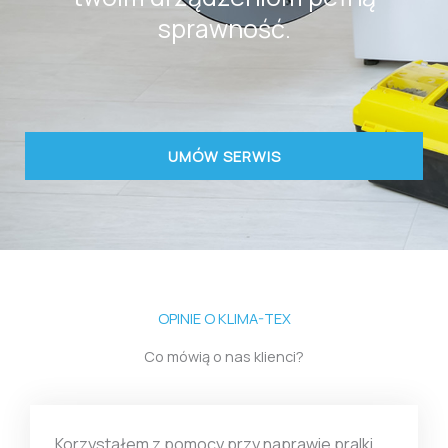
sprawność.
UMÓW SERWIS
OPINIE O KLIMA-TEX
Co mówią o nas klienci?
Korzystałem z pomocy przy naprawie pralki.