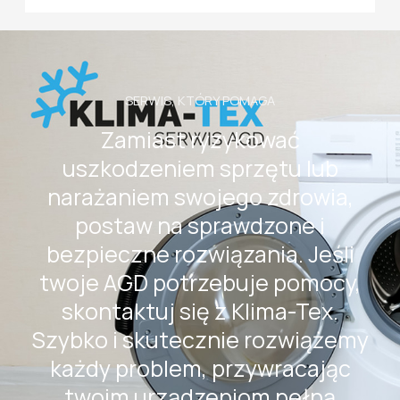
SERWIS, KTÓRY POMAGA
Zamiast ryzykować
uszkodzeniem sprzętu lub
narażaniem swojego zdrowia,
postaw na sprawdzone i
bezpieczne rozwiązania. Jeśli
twoje AGD potrzebuje pomocy,
skontaktuj się z Klima-Tex.
Szybko i skutecznie rozwiążemy
każdy problem, przywracając
twoim urządzeniom pełną