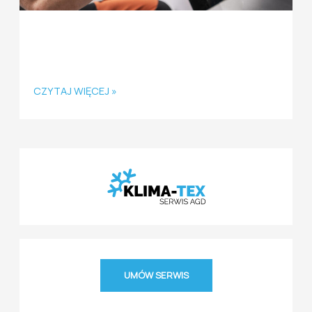
działać
sam?
Piekarnik odmawia posłuszeństwa? Kiedy
wezwać serwis, a kiedy możesz działać
sam?
CZYTAJ WIĘCEJ »
UMÓW SERWIS