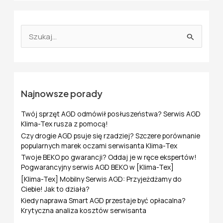
S
z
u
k
a
j
Najnowsze porady
d
l
Twój sprzęt AGD odmówił posłuszeństwa? Serwis AGD
a
Klima-Tex rusza z pomocą!
:
Czy drogie AGD psuje się rzadziej? Szczere porównanie
popularnych marek oczami serwisanta Klima-Tex
Twoje BEKO po gwarancji? Oddaj je w ręce ekspertów!
Pogwarancyjny serwis AGD BEKO w [Klima-Tex]
[Klima-Tex] Mobilny Serwis AGD: Przyjeżdżamy do
Ciebie! Jak to działa?
Kiedy naprawa Smart AGD przestaje być opłacalna?
Krytyczna analiza kosztów serwisanta