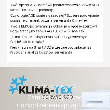
l
Twój sprzęt AGD odmówił posłuszeństwa? Serwis AGD
a
Klima-Tex rusza z pomocą!
:
Czy drogie AGD psuje się rzadziej? Szczere porównanie
popularnych marek oczami serwisanta Klima-Tex
Twoje BEKO po gwarancji? Oddaj je w ręce ekspertów!
Pogwarancyjny serwis AGD BEKO w [Klima-Tex]
[Klima-Tex] Mobilny Serwis AGD: Przyjeżdżamy do
Ciebie! Jak to działa?
Kiedy naprawa Smart AGD przestaje być opłacalna?
Krytyczna analiza kosztów serwisanta
SERWIS, KTÓRY POMAGA
Zamiast ryzykować
uszkodzeniem sprzętu lub