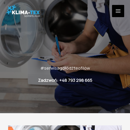
Przejdź
do
treści
#serwisagdłódźteofilów
Zadzwoń: +48 793 298 665
Twój