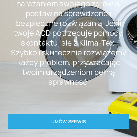
narażaniem swojego zdrowia,
postaw na sprawdzone i
bezpieczne rozwiązania. Jeśli
twoje AGD potrzebuje pomocy,
skontaktuj się z Klima-Tex.
Szybko i skutecznie rozwiążemy
każdy problem, przywracając
twoim urządzeniom pełną
sprawność.
UMÓW SERWIS