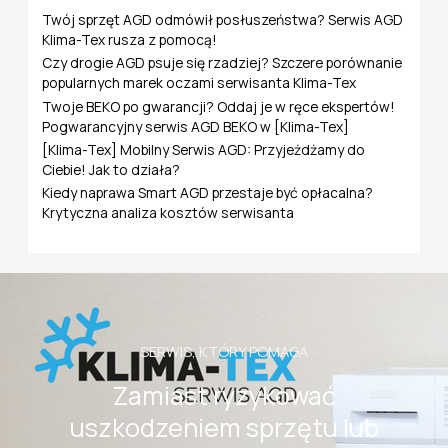
l
Twój sprzęt AGD odmówił posłuszeństwa? Serwis AGD
a
Klima-Tex rusza z pomocą!
:
Czy drogie AGD psuje się rzadziej? Szczere porównanie
popularnych marek oczami serwisanta Klima-Tex
Twoje BEKO po gwarancji? Oddaj je w ręce ekspertów!
Pogwarancyjny serwis AGD BEKO w [Klima-Tex]
[Klima-Tex] Mobilny Serwis AGD: Przyjeżdżamy do
Ciebie! Jak to działa?
Kiedy naprawa Smart AGD przestaje być opłacalna?
Krytyczna analiza kosztów serwisanta
SERWIS, KTÓRY POMAGA
Zamiast ryzykować
uszkodzeniem sprzętu lub