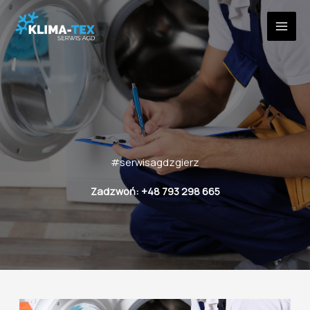
Przejdź
do
treści
#serwisagdzgierz
Zadzwoń: +48 793 298 665
Twój