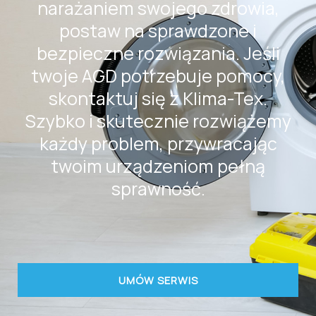
narażaniem swojego zdrowia,
postaw na sprawdzone i
bezpieczne rozwiązania. Jeśli
twoje AGD potrzebuje pomocy,
skontaktuj się z Klima-Tex.
Szybko i skutecznie rozwiążemy
każdy problem, przywracając
twoim urządzeniom pełną
sprawność.
UMÓW SERWIS