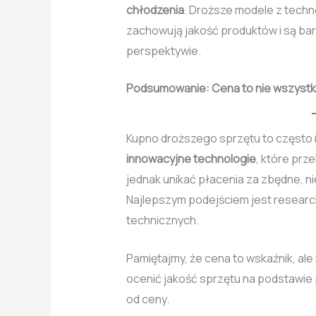
chłodzenia
. Droższe modele z techn
zachowują jakość produktów i są ba
perspektywie.
Podsumowanie: Cena to nie wszyst
Kupno droższego sprzętu to często 
innowacyjne technologie
, które prz
jednak unikać płacenia za zbędne, ni
Najlepszym podejściem jest research,
technicznych.
Pamiętajmy, że cena to wskaźnik, ale
ocenić jakość sprzętu na podstawie 
od ceny.