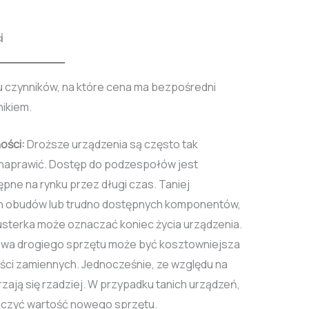
i
u czynników, na które cena ma bezpośredni
nikiem.
ości:
Droższe urządzenia są często tak
e naprawić. Dostęp do podzespołów jest
pne na rynku przez długi czas. Taniej
ch obudów lub trudno dostępnych komponentów,
usterka może oznaczać koniec życia urządzenia.
awa drogiego sprzętu może być kosztowniejsza
ści zamiennych. Jednocześnie, ze względu na
zają się rzadziej. W przypadku tanich urządzeń,
czyć wartość nowego sprzętu.