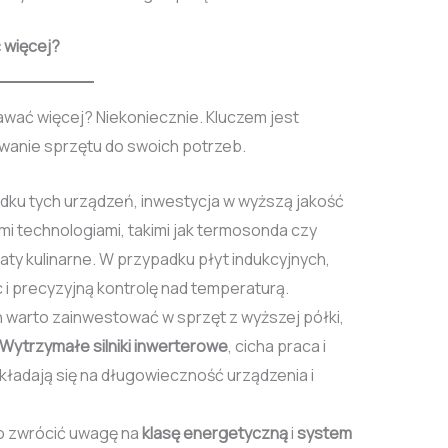
ć więcej?
wać więcej? Niekoniecznie. Kluczem jest
wanie sprzętu do swoich potrzeb.
ku tych urządzeń, inwestycja w wyższą jakość
i technologiami, takimi jak termosonda czy
aty kulinarne. W przypadku płyt indukcyjnych,
i precyzyjną kontrolę nad temperaturą.
 warto zainwestować w sprzęt z wyższej półki,
Wytrzymałe silniki inwerterowe
, cicha praca i
ładają się na długowieczność urządzenia i
o zwrócić uwagę na
klasę energetyczną
i
system