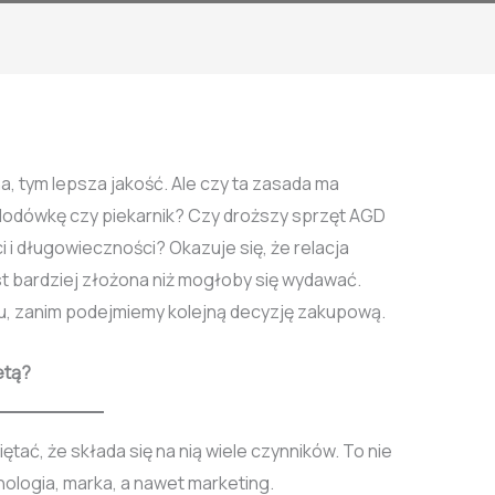
a, tym lepsza jakość. Ale czy ta zasada ma
 lodówkę czy piekarnik? Czy droższy sprzęt AGD
i długowieczności? Okazuje się, że relacja
est bardziej złożona niż mogłoby się wydawać.
iu, zanim podejmiemy kolejną decyzję zakupową.
etą?
tać, że składa się na nią wiele czynników. To nie
hnologia, marka, a nawet marketing.