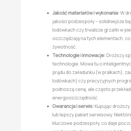
Jakość materiałów i wykonania:
W dro
jakości podzespoły – solidniejsze b
lodówkach czy trwalsze grzałki w pie
oszczędzają na tych elementach, co p
żywotność.
Technologie i innowacje:
Droższy sp
technologie. Mowa tu o inteligentny
prądu do załadunku (w pralkach), 
lodówkach) czy precyzyjnych progra
podnoszą cenę, ale często przekłada
energooszczędność.
Gwarancja i serwis:
Kupując droższy 
lub lepszy pakiet serwisowy. Niektór
kluczowe podzespoły, co daje poczu