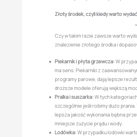
Złoty środek, czyli kiedy warto wyda
Czy w takim razie zawsze warto wyda
znalezienie złotego środka i dopaso
Piekarnik i płyta grzewcza:
W przypad
ma sens. Piekarniki z zaawansowanym
programy parowe, dają lepsze rezult
droższe modele oferują większą moc 
Pralka i suszarka:
W tych kategoriach
szczególnie jeśli robimy dużo prania.
lepsza jakość wykonania bębna przek
mniejsze zużycie prądu i wody.
Lodówka:
W przypadku lodówki wart