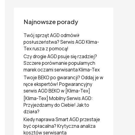
k
a
j
d
Najnowsze porady
l
a
Twój sprzęt AGD odmówił
:
posłuszeństwa? Serwis AGD Klima-
Tex rusza z pomocą!
Czy drogie AGD psuje się rzadziej?
Szczere porównanie popularnych
marek oczami serwisanta Klima-Tex
Twoje BEKO po gwarancji? Oddaj je w
ręce ekspertów! Pogwarancyjny
serwis AGD BEKO w [Klima-Tex]
[Klima-Tex] Mobilny Serwis AGD:
Przyjeżdżamy do Ciebie! Jak to
działa?
Kiedy naprawa Smart AGD przestaje
być opłacalna? Krytyczna analiza
kosztów serwisanta