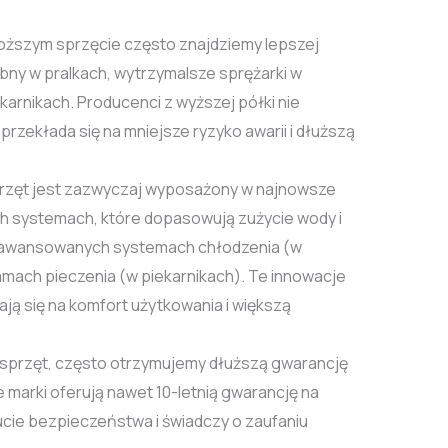
ższym sprzęcie często znajdziemy lepszej
ębny w pralkach, wytrzymalsze sprężarki w
karnikach. Producenci z wyższej półki nie
rzekłada się na mniejsze ryzyko awarii i dłuższą
rzęt jest zazwyczaj wyposażony w najnowsze
ch systemach, które dopasowują zużycie wody i
zaawansowanych systemach chłodzenia (w
mach pieczenia (w piekarnikach). Te innowacje
ją się na komfort użytkowania i większą
sprzęt, często otrzymujemy dłuższą gwarancję
e marki oferują nawet 10-letnią gwarancję na
cie bezpieczeństwa i świadczy o zaufaniu