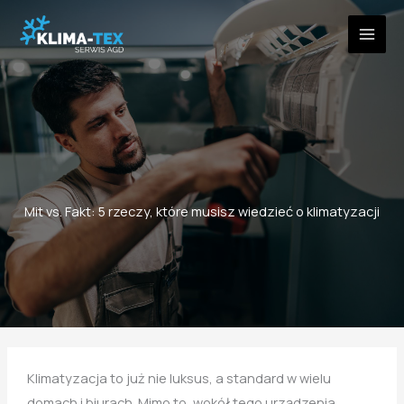
Przejdź
do
treści
Mit vs. Fakt: 5 rzeczy, które musisz wiedzieć o klimatyzacji
Klimatyzacja to już nie luksus, a standard w wielu
domach i biurach. Mimo to, wokół tego urządzenia