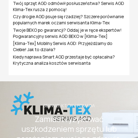
Twój sprzęt AGD odmówił posłuszeństwa? Serwis AGD
a
Klima-Tex rusza z pomocą!
:
Czy drogie AGD psuje się rzadziej? Szczere porównanie
popularnych marek oczami serwisanta Klima-Tex
Twoje BEKO po gwarancji? Oddaj je w ręce ekspertów!
Pogwarancyjny serwis AGD BEKO w [Klima-Tex]
[Klima-Tex] Mobilny Serwis AGD: Przyjeżdżamy do
Ciebie! Jak to działa?
Kiedy naprawa Smart AGD przestaje być opłacalna?
Krytyczna analiza kosztów serwisanta
SERWIS, KTÓRY POMAGA
Zamiast ryzykować
uszkodzeniem sprzętu lub