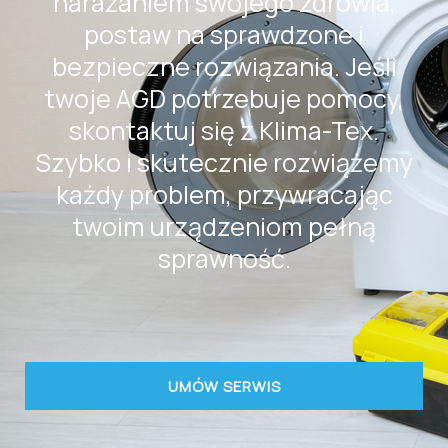
narażaniem swojego zdrowia,
postaw na sprawdzone i
bezpieczne rozwiązania. Jeśli
twoje AGD potrzebuje pomocy,
skontaktuj się z Klima-Tex.
Szybko i skutecznie rozwiążemy
każdy problem, przywracając
twoim urządzeniom pełną
sprawność.
UMÓW SERWIS