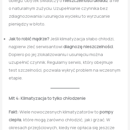
obiegu. Ubytek świadczy o
nieszczelności układu
, a nie
o naturalnym zużyciu. Uzupełnianie czynnika bez
zdiagnozowania i usunięcia wycieku to wyrzucanie
pieniędzy w błoto.
Jak to robić mądrze?
Jeśli klimatyzacja słabo chłodzi,
najpierw zleć serwisantowi
diagnozę nieszczelności
.
Dopiero po jej zlokalizowaniu i usunięciu można
uzupełnić czynnik. Regularny serwis, który obejmuje
test szczelności, pozwala wykryć problem na wczesnym
etapie.
Mit 4: Klimatyzacja to tylko chłodzenie
Fakt:
Wiele nowoczesnych klimatyzatorów to
pompy
ciepła
, które mogą zarówno chłodzić, jak i grzać. W
okresach przejściowych, kiedy nie opłaca się jeszcze